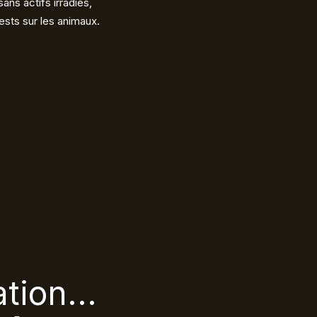
ns actifs irradiés,
ests sur les animaux.
tion...