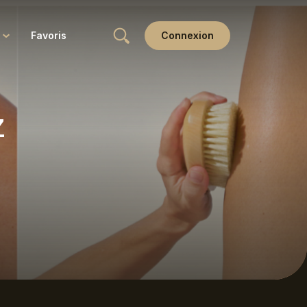
Favoris
Connexion
Wellness
z
Yin
Yoga & Ayurveda
Yoga thérapie