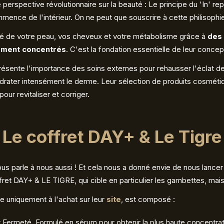
erspective révolutionnaire sur la beauté : Le principe du 'In' rep
mence de l'intérieur. On ne peut que souscrire à cette philisophi
nté de votre peau, vos cheveux et votre métabolisme grâce à
des
ement concentrés
. C'est la fondation essentielle de leur concep
présente l'importance des soins externes pour rehausser l'éclat de 
hydrater intensément le derme. Leur sélection de produits cosméti
ur revitaliser et corriger.
Le coffret DAY+ & Le Tigre
 nous parle à nous aussi ! Et cela nous a donné envie de nous lanc
offret DAY+ & LE TIGRE, qui cible en particulier les gambettes, mai
le uniquement à l'achat sur leur
site
, est composé :
Fermeté. Formulé en sérum pour obtenir la plus haute concentrati