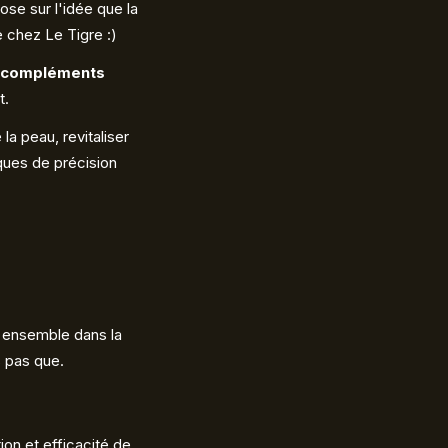
ose sur l'idée que la
e chez Le Tigre :)
 compléments
t.
la peau, revitaliser
ques de précision
er ensemble dans la
s pas que.
on et efficacité de