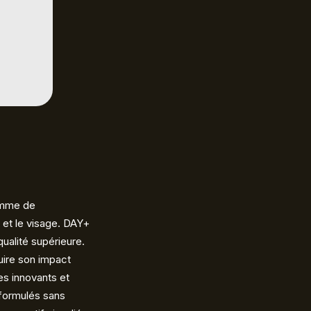
gamme de
 et le visage. DAY+
qualité supérieure.
uire son impact
s innovants et
 formulés sans