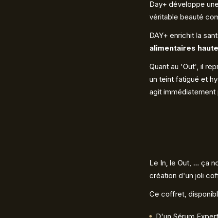
Day+ développe une p
véritable beauté com
DAY+ enrichit la sa
alimentaires haut
Quant au 'Out', il re
un teint fatigué et 
agit immédiatement po
Le In, le Out, ... ça
création d'un joli c
Ce coffret, disponib
D'un Sérum Expert 