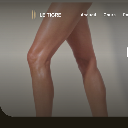
Accueil
Cours
Pa
Ashtanga
Iye
Barre et danse
Jiv
Coaching
Kun
Famille
Les
Hatha
Méd
HIIT Fitness
Nid